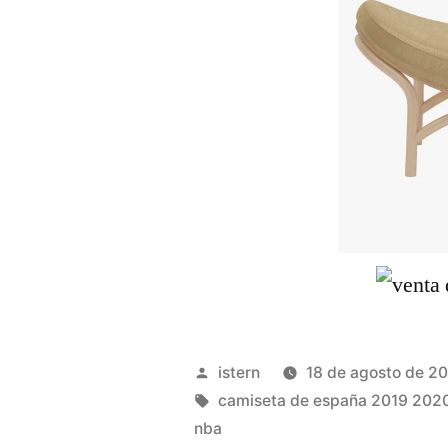
Publicado
istern
18 de agosto de 2
por
Etiquetas:
camiseta de españa 2019 202
nba