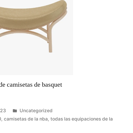
Publicado
023
Uncategorized
en
0
,
camisetas de la nba
,
todas las equipaciones de la