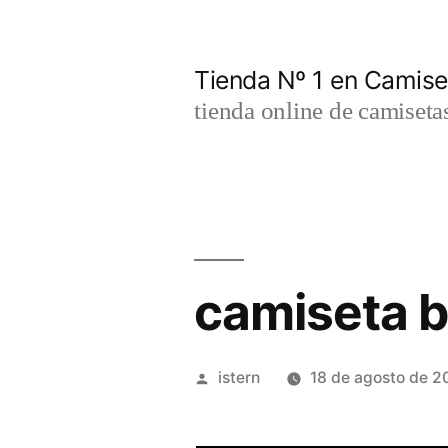
Saltar
al
Tienda Nº 1 en Camis
contenido
tienda online de camiseta
camiseta b
Publicado
istern
18 de agosto de 2
por