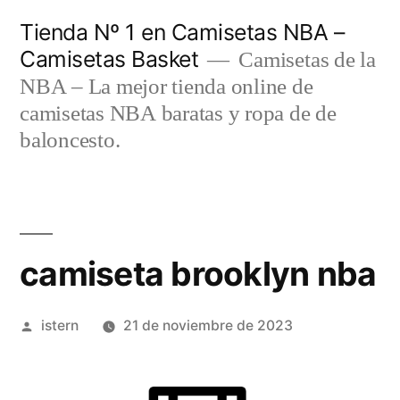
Saltar
Tienda Nº 1 en Camisetas NBA –
al
Camisetas Basket
Camisetas de la
contenido
NBA – La mejor tienda online de
camisetas NBA baratas y ropa de de
baloncesto.
camiseta brooklyn nba
Publicado
istern
21 de noviembre de 2023
por