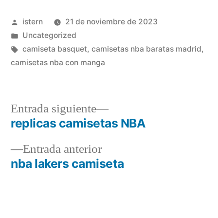
Publicado
istern
21 de noviembre de 2023
por
Publicado
Uncategorized
en
Etiquetas:
camiseta basquet
,
camisetas nba baratas madrid
,
camisetas nba con manga
Entrada
Entrada siguiente
siguiente:
replicas camisetas NBA
Navegación
Entrada
Entrada anterior
de
anterior:
nba lakers camiseta
entradas