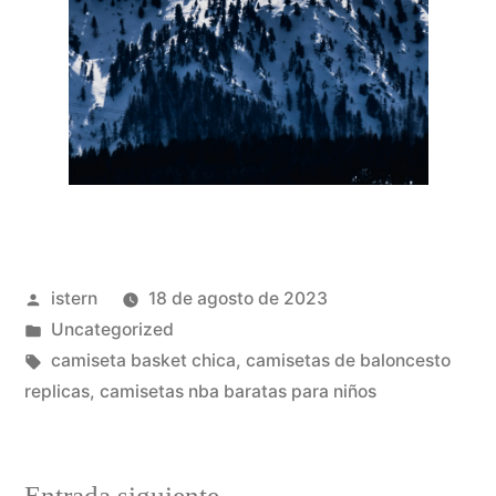
Publicado
istern
18 de agosto de 2023
por
Publicado
Uncategorized
en
Etiquetas:
camiseta basket chica
,
camisetas de baloncesto
replicas
,
camisetas nba baratas para niños
Entrada