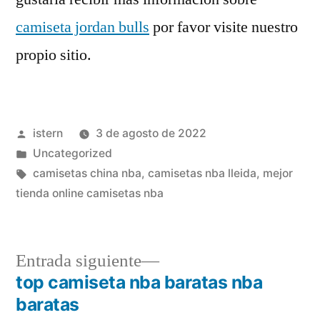
camiseta jordan bulls
por favor visite nuestro
propio sitio.
Publicado
istern
3 de agosto de 2022
por
Publicado
Uncategorized
en
Etiquetas:
camisetas china nba
,
camisetas nba lleida
,
mejor
tienda online camisetas nba
Entrada
Entrada siguiente
siguiente:
top camiseta nba baratas nba
Navegación
baratas