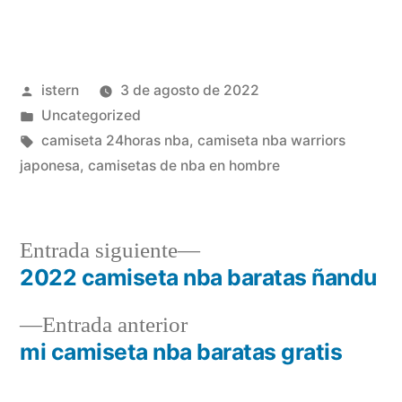
Publicado
istern
3 de agosto de 2022
por
Publicado
Uncategorized
en
Etiquetas:
camiseta 24horas nba
,
camiseta nba warriors
japonesa
,
camisetas de nba en hombre
Entrada
Entrada siguiente
siguiente:
2022 camiseta nba baratas ñandu
Navegación
Entrada
Entrada anterior
de
anterior:
mi camiseta nba baratas gratis
entradas