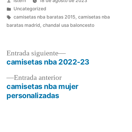
Publicado
istern
18 de agosto de 2023
por
Publicado
Uncategorized
en
Etiquetas:
camisetas nba baratas 2015
,
camisetas nba
baratas madrid
,
chandal usa baloncesto
Entrada
Entrada siguiente
siguiente:
camisetas nba 2022-23
Navegación
Entrada
Entrada anterior
de
anterior:
camisetas nba mujer
entradas
personalizadas