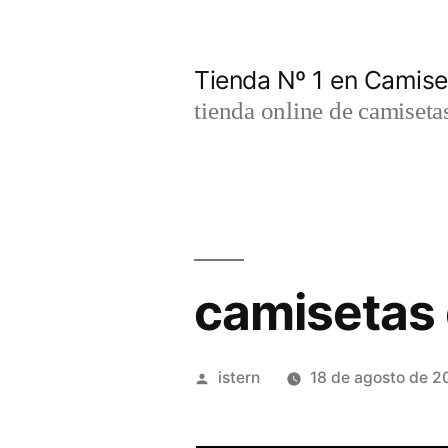
Saltar
al
Tienda Nº 1 en Camis
contenido
tienda online de camiseta
camisetas 
Publicado
istern
18 de agosto de 2
por