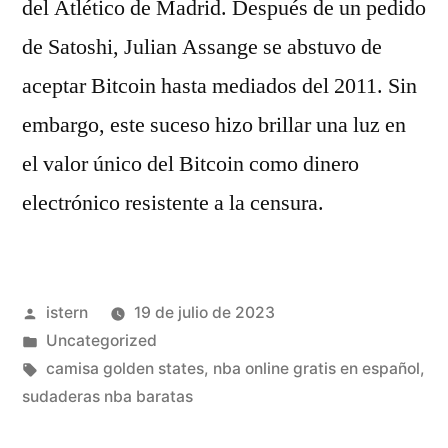
del Atlético de Madrid. Después de un pedido
de Satoshi, Julian Assange se abstuvo de
aceptar Bitcoin hasta mediados del 2011. Sin
embargo, este suceso hizo brillar una luz en
el valor único del Bitcoin como dinero
electrónico resistente a la censura.
Publicado
istern
19 de julio de 2023
por
Publicado
Uncategorized
en
Etiquetas:
camisa golden states
,
nba online gratis en español
,
sudaderas nba baratas