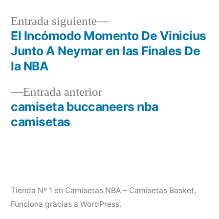
Entrada
Entrada siguiente
siguiente:
El Incómodo Momento De Vinicius
Navegación
Junto A Neymar en las Finales De
de
la NBA
entradas
Entrada
Entrada anterior
anterior:
camiseta buccaneers nba
camisetas
Tienda Nº 1 en Camisetas NBA – Camisetas Basket
,
Funciona gracias a WordPress.