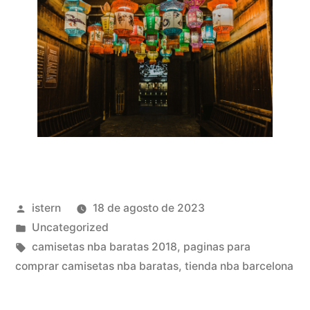
Publicado
istern
18 de agosto de 2023
por
Publicado
Uncategorized
en
Etiquetas:
camisetas nba baratas 2018
,
paginas para
comprar camisetas nba baratas
,
tienda nba barcelona