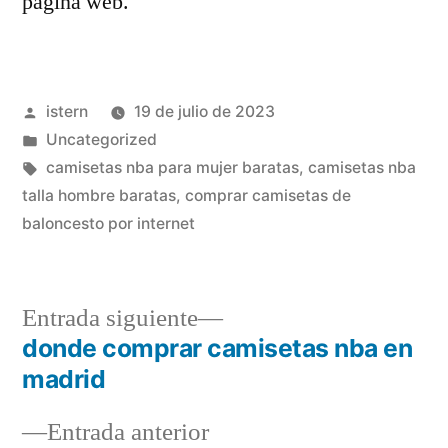
página web.
Publicado
istern
19 de julio de 2023
por
Publicado
Uncategorized
en
Etiquetas:
camisetas nba para mujer baratas
,
camisetas nba
talla hombre baratas
,
comprar camisetas de
baloncesto por internet
Entrada
Entrada siguiente
siguiente:
donde comprar camisetas nba en
Navegación
madrid
de
Entrada
Entrada anterior