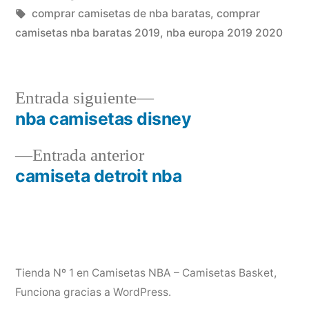
en
Etiquetas:
comprar camisetas de nba baratas
,
comprar
camisetas nba baratas 2019
,
nba europa 2019 2020
Entrada
Entrada siguiente
siguiente:
nba camisetas disney
Navegación
Entrada
Entrada anterior
de
anterior:
camiseta detroit nba
entradas
Tienda Nº 1 en Camisetas NBA – Camisetas Basket
,
Funciona gracias a WordPress.