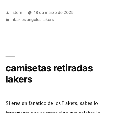
camisetas»
Publicado
istern
18 de marzo de 2025
por
Publicado
nba-los angeles lakers
en
camisetas retiradas
lakers
Si eres un fanático de los Lakers, sabes lo