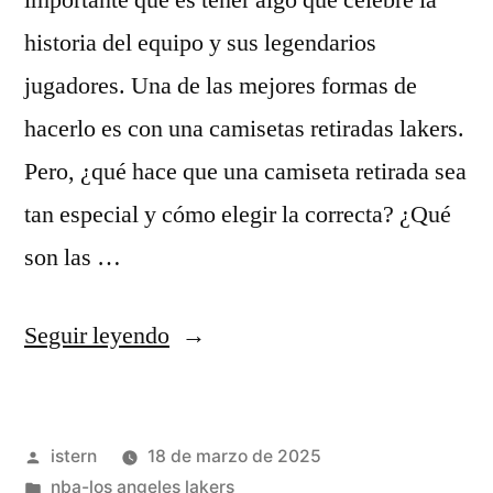
importante que es tener algo que celebre la
historia del equipo y sus legendarios
jugadores. Una de las mejores formas de
hacerlo es con una camisetas retiradas lakers.
Pero, ¿qué hace que una camiseta retirada sea
tan especial y cómo elegir la correcta? ¿Qué
son las …
«camisetas
Seguir leyendo
retiradas
lakers»
Publicado
istern
18 de marzo de 2025
por
Publicado
nba-los angeles lakers