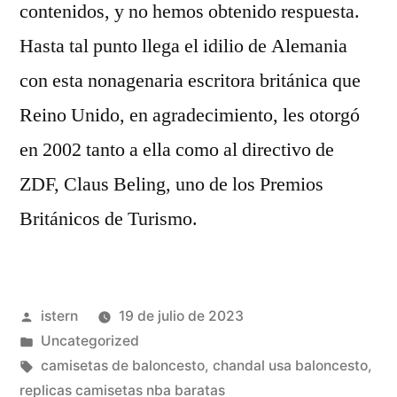
contenidos, y no hemos obtenido respuesta.
Hasta tal punto llega el idilio de Alemania
con esta nonagenaria escritora británica que
Reino Unido, en agradecimiento, les otorgó
en 2002 tanto a ella como al directivo de
ZDF, Claus Beling, uno de los Premios
Británicos de Turismo.
Publicado
istern
19 de julio de 2023
por
Publicado
Uncategorized
en
Etiquetas:
camisetas de baloncesto
,
chandal usa baloncesto
,
replicas camisetas nba baratas