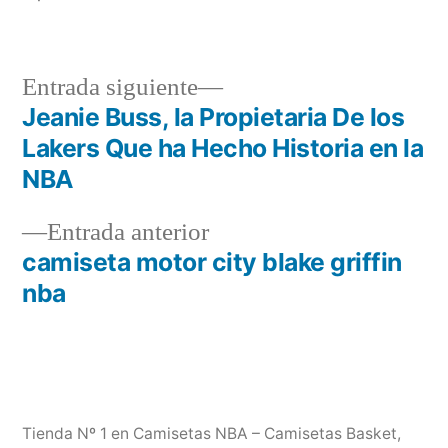
Entrada
Entrada siguiente
siguiente:
Jeanie Buss, la Propietaria De los
Navegación
Lakers Que ha Hecho Historia en la
de
NBA
entradas
Entrada
Entrada anterior
anterior:
camiseta motor city blake griffin
nba
Tienda Nº 1 en Camisetas NBA – Camisetas Basket
,