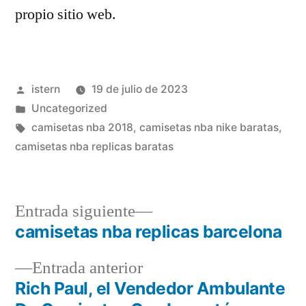
propio sitio web.
Publicado
istern
19 de julio de 2023
por
Publicado
Uncategorized
en
Etiquetas:
camisetas nba 2018
,
camisetas nba nike baratas
,
camisetas nba replicas baratas
Entrada
Entrada siguiente
siguiente:
camisetas nba replicas barcelona
Navegación
Entrada
Entrada anterior
de
anterior:
Rich Paul, el Vendedor Ambulante