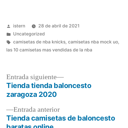
Publicado
istern
28 de abril de 2021
por
Publicado
Uncategorized
en
Etiquetas:
camisetas de nba knicks
,
camisetas nba mock uo
,
las 10 camisetas mas vendidas de la nba
Entrada
Entrada siguiente
siguiente:
Tienda tienda baloncesto
Navegación
zaragoza 2020
de
Entrada
Entrada anterior
entradas
anterior:
Tienda camisetas de baloncesto
baratas online