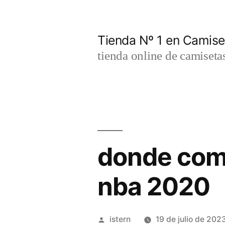
Saltar
al
Tienda Nº 1 en Camis
contenido
tienda online de camiseta
donde comp
nba 2020
Publicado
istern
19 de julio de 202