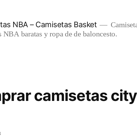
etas NBA – Camisetas Basket
Camiseta
s NBA baratas y ropa de de baloncesto.
rar camisetas city
3