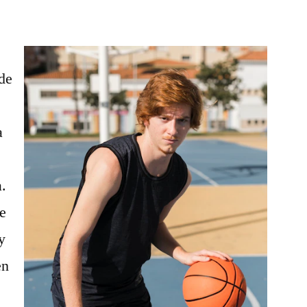
 de
a
.
e
y
en