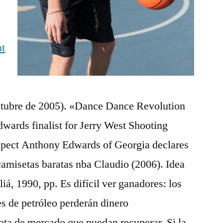
nt
ctubre de 2005). «Dance Dance Revolution
wards finalist for Jerry West Shooting
spect Anthony Edwards of Georgia declares
camisetas baratas nba Claudio (2006). Idea
iá, 1990, pp. Es difícil ver ganadores: los
es de petróleo perderán dinero
ota de mercado que puedan recuperar. Si la