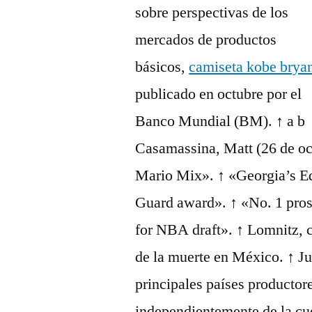
sobre perspectivas de los
mercados de productos
básicos,
camiseta kobe brya
publicado en octubre por el
Banco Mundial (BM). ↑ a b
Casamassina, Matt (26 de o
Mario Mix». ↑ «Georgia’s Ed
Guard award». ↑ «No. 1 pro
for NBA draft». ↑ Lomnitz, 
de la muerte en México. ↑ Jul
principales países productor
independientemente de la cu