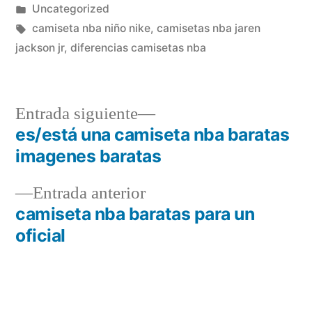
por
Publicado
Uncategorized
en
Etiquetas:
camiseta nba niño nike
,
camisetas nba jaren
jackson jr
,
diferencias camisetas nba
Entrada
Entrada siguiente
siguiente:
es/está una camiseta nba baratas
Navegación
imagenes baratas
de
Entrada
Entrada anterior
entradas
anterior:
camiseta nba baratas para un
oficial