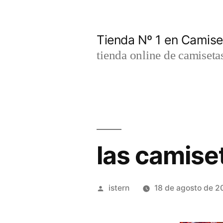
Saltar
al
Tienda Nº 1 en Camis
contenido
tienda online de camiseta
las camiset
Publicado
istern
18 de agosto de 2
por