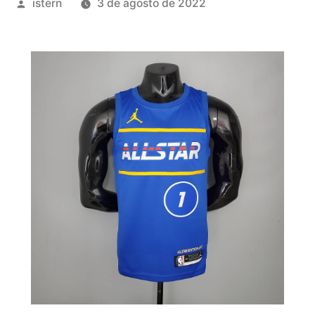
Publicado
istern
3 de agosto de 2022
por