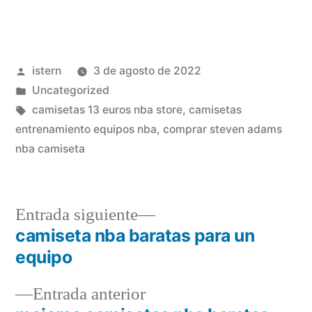
Publicado
istern
3 de agosto de 2022
por
Publicado
Uncategorized
en
Etiquetas:
camisetas 13 euros nba store
,
camisetas
entrenamiento equipos nba
,
comprar steven adams
nba camiseta
Entrada
Entrada siguiente
siguiente:
camiseta nba baratas para un
Navegación
equipo
de
Entrada
Entrada anterior