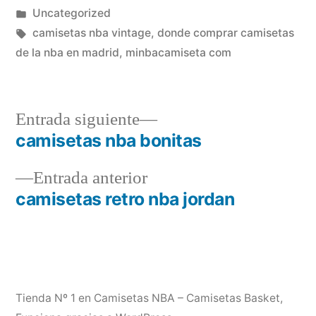
por
Publicado
Uncategorized
en
Etiquetas:
camisetas nba vintage
,
donde comprar camisetas
de la nba en madrid
,
minbacamiseta com
Entrada
Entrada siguiente
siguiente:
camisetas nba bonitas
Navegación
Entrada
Entrada anterior
de
anterior:
camisetas retro nba jordan
entradas
Tienda Nº 1 en Camisetas NBA – Camisetas Basket
,