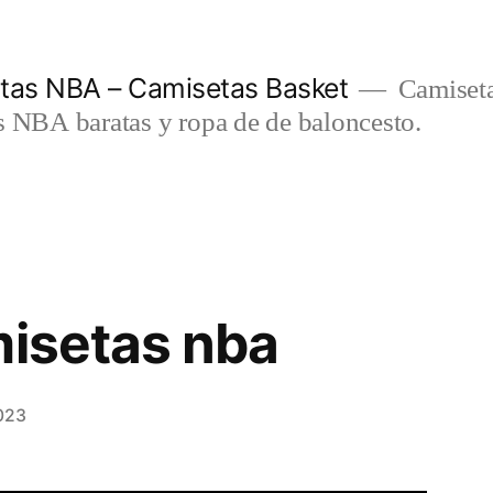
etas NBA – Camisetas Basket
Camiseta
s NBA baratas y ropa de de baloncesto.
misetas nba
023