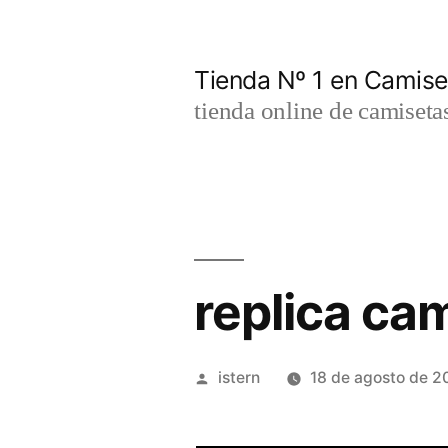
Saltar
al
Tienda Nº 1 en Camis
contenido
tienda online de camiseta
replica ca
Publicado
istern
18 de agosto de 2
por