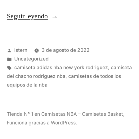
«una
Seguir leyendo
camiseta
nba
Publicado
istern
3 de agosto de 2022
baratas
por
Publicado
Uncategorized
letra»
en
Etiquetas:
camiseta adidas nba new york rodriguez
,
camiseta
del chacho rodriguez nba
,
camisetas de todos los
equipos de la nba
Tienda Nº 1 en Camisetas NBA – Camisetas Basket
,
Funciona gracias a WordPress.