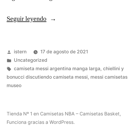
«Santos,
Seguir leyendo
El
Brasileño
Publicado
istern
17 de agosto de 2021
Del
por
Publicado
Uncategorized
Rio
en
Etiquetas:
camiseta messi argentina manga larga
,
chiellini y
Ave
bonucci discutiendo camiseta messi
,
messi camisetas
museo
Que
No
Cambia
Tienda Nº 1 en Camisetas NBA – Camisetas Basket
,
Funciona gracias a WordPress.
Su