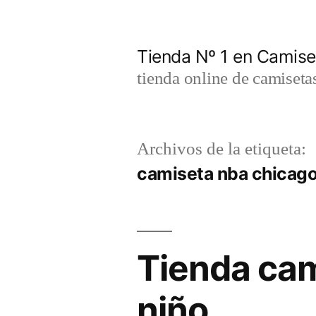
Saltar
al
Tienda Nº 1 en Camis
contenido
tienda online de camiseta
Archivos de la etiqueta:
camiseta nba chicago
Tienda cam
niño