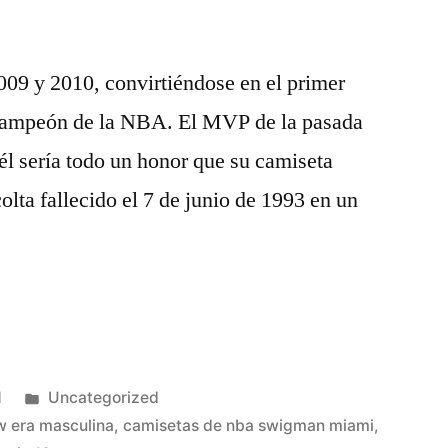
2009 y 2010, convirtiéndose en el primer
campeón de la NBA. El MVP de la pasada
l sería todo un honor que su camiseta
olta fallecido el 7 de junio de 1993 en un
Publicado
1
Uncategorized
en
w era masculina
,
camisetas de nba swigman miami
,