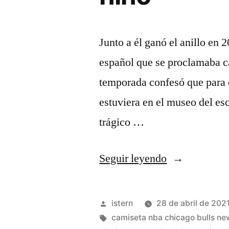
Junto a él ganó el anillo en 
español que se proclamaba 
temporada confesó que para é
estuviera en el museo del esc
trágico …
«Tienda
Seguir leyendo
camisetas
de
Publicado
istern
28 de abril de 202
baloncesto
por
Etiquetas:
camiseta nba chicago bulls ne