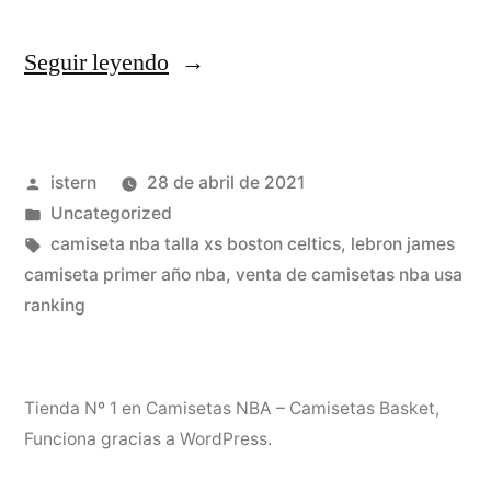
«Tienda
Seguir leyendo
equipaciones
baloncesto
Publicado
istern
28 de abril de 2021
baratas
por
Publicado
Uncategorized
2020»
en
Etiquetas:
camiseta nba talla xs boston celtics
,
lebron james
camiseta primer año nba
,
venta de camisetas nba usa
ranking
Tienda Nº 1 en Camisetas NBA – Camisetas Basket
,
Funciona gracias a WordPress.