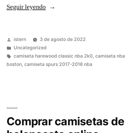
«camiseta
Seguir leyendo
nba
baratas
Publicado
istern
3 de agosto de 2022
para
por
Publicado
Uncategorized
un
en
Etiquetas:
camiseta harewood classic nba 2k0
,
camiseta nba
futbol»
boston
,
camiseta spurs 2017-2018 nba
Comprar camisetas de