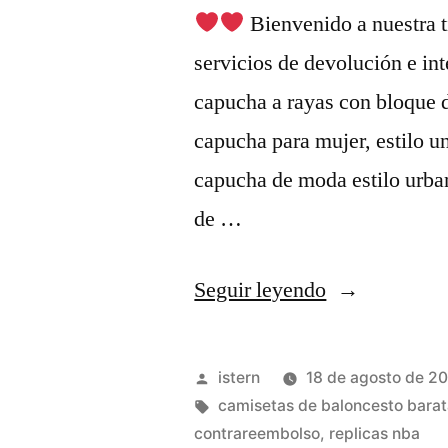
Bienvenido a nuestra t
servicios de devolución e in
capucha a rayas con bloque d
capucha para mujer, estilo un
capucha de moda estilo urban
de …
«camiseta
Seguir leyendo
nueva
nba
Publicado
istern
18 de agosto de 2
2018
por
Etiquetas:
camisetas de baloncesto bara
contrareembolso
,
replicas nba
nike»