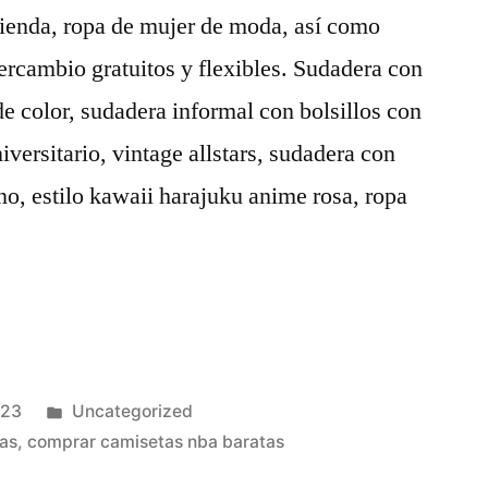
ienda, ropa de mujer de moda, así como
tercambio gratuitos y flexibles. Sudadera con
e color, sudadera informal con bolsillos con
iversitario, vintage allstars, sudadera con
o, estilo kawaii harajuku anime rosa, ropa
Publicado
023
Uncategorized
en
tas
,
comprar camisetas nba baratas