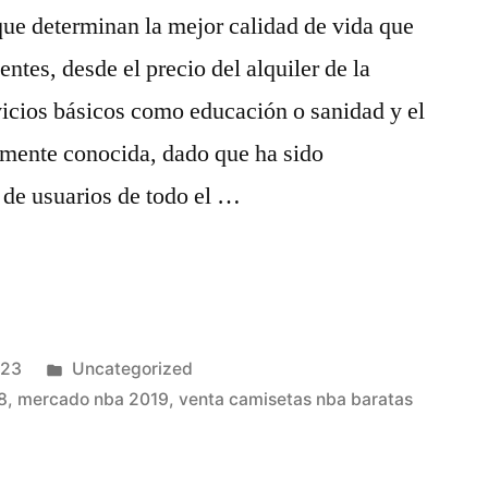
que determinan la mejor calidad de vida que
entes, desde el precio del alquiler de la
vicios básicos como educación o sanidad y el
lmente conocida, dado que ha sido
 de usuarios de todo el …
Publicado
023
Uncategorized
en
8
,
mercado nba 2019
,
venta camisetas nba baratas