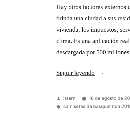
Hay otros factores externos 
brinda una ciudad a sus resid
vivienda, los impuestos, ser
clima. Es una aplicación rea
descargada por 500 millones
«camisetas
Seguir leyendo
nba
baratas
Publicado
istern
18 de agosto de 2
sevilla»
por
Etiquetas:
camisetas de basquet nba 201