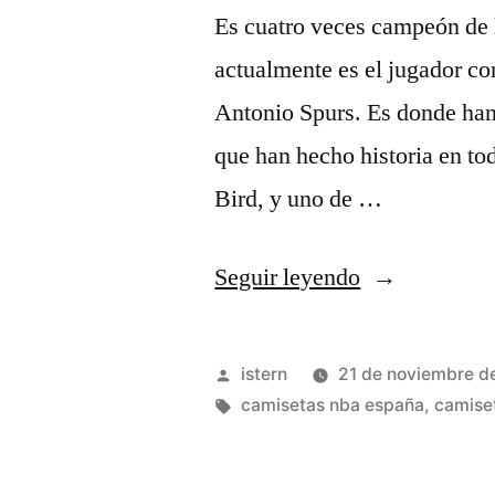
Es cuatro veces campeón de l
actualmente es el jugador con
Antonio Spurs. Es donde han
que han hecho historia en t
Bird, y uno de …
«camisetas
Seguir leyendo
nba
2018
Publicado
istern
21 de noviembre d
new
por
Etiquetas:
camisetas nba españa
,
camiset
york»