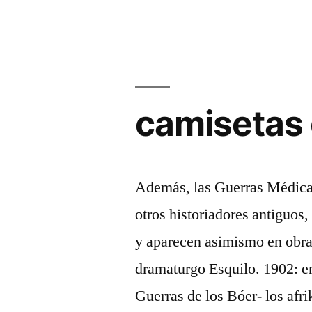
gonden
state
curry»
camisetas 
Además, las Guerras Médicas
otros historiadores antiguos,
y aparecen asimismo en obras
dramaturgo Esquilo. 1902: e
Guerras de los Bóer- los afr