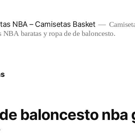
etas NBA – Camisetas Basket
Camiseta
s NBA baratas y ropa de de baloncesto.
as
 de baloncesto nba
y