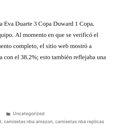
opa Eva Duarte 3 Copa Duward 1 Copa.
equipo. Al momento en que se verificó el
uento completo, el sitio web mostró a
 con el 38.2%; esto también reflejaba una
Publicado
Uncategorized
en
0
,
camisetas nba amazon
,
camisetas nba replicas