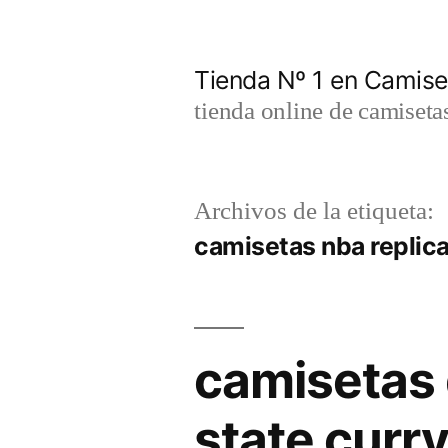
Saltar
al
Tienda Nº 1 en Camis
contenido
tienda online de camiseta
Archivos de la etiqueta:
camisetas nba replic
camisetas
state curr