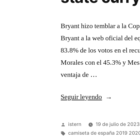
Bryant hizo temblar a la C
Bryant a la web oficial del 
83.8% de los votos en el rec
Morales con el 45.3% y Mesa
ventaja de …
«camisetas
Seguir leyendo
de
baloncesto
Publicado
istern
19 de julio de 2023
nba
por
Etiquetas:
camiseta de españa 2019 202