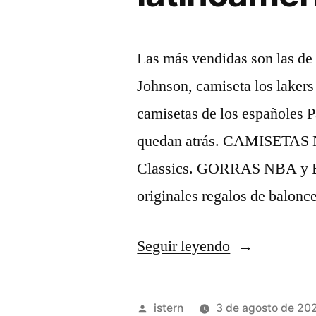
Las más vendidas son las d
Johnson, camiseta los lakers
camisetas de los españoles 
quedan atrás. CAMISETAS
Classics. GORRAS NBA y 
originales regalos de balonc
«top
Seguir leyendo
10
camisetas
Publicado
istern
3 de agosto de 20