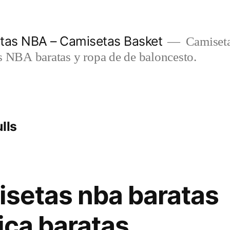
etas NBA – Camisetas Basket
Camiseta
s NBA baratas y ropa de de baloncesto.
lls
isetas nba baratas
ica baratas