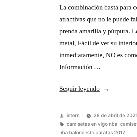
La combinación basta para c
atractivas que no le puede fa
prenda amarilla y púrpura. L
metal, Fácil de ver su interio
inmediatamente, NO es come
Información …
«Tienda
Seguir leyendo
camisetas
de
Publicado
istern
28 de abril de 202
la
por
Etiquetas:
camisetas en vigo nba
,
camise
nba baloncesto baratas 2017
nba