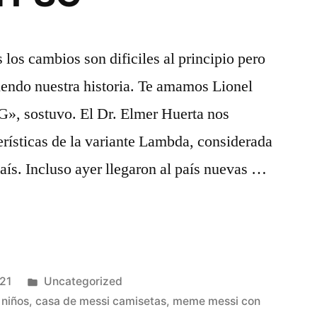
los cambios son dificiles al principio pero
iendo nuestra historia. Te amamos Lionel
G», sostuvo. El Dr. Elmer Huerta nos
terísticas de la variante Lambda, considerada
aís. Incluso ayer llegaron al país nuevas …
Publicado
021
Uncategorized
en
 niños
,
casa de messi camisetas
,
meme messi con