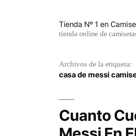
Saltar
al
Tienda Nº 1 en Camis
contenido
tienda online de camiseta
Archivos de la etiqueta:
casa de messi camis
Cuanto Cu
Messi En E