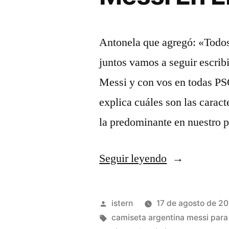
Antonela que agregó: «Todos 
juntos vamos a seguir escrib
Messi y con vos en todas PS
explica cuáles son las carac
la predominante en nuestro p
«Cuanto
Seguir leyendo
Cuesta
La
Publicado
istern
17 de agosto de 2
Nueva
por
Etiquetas:
camiseta argentina messi para