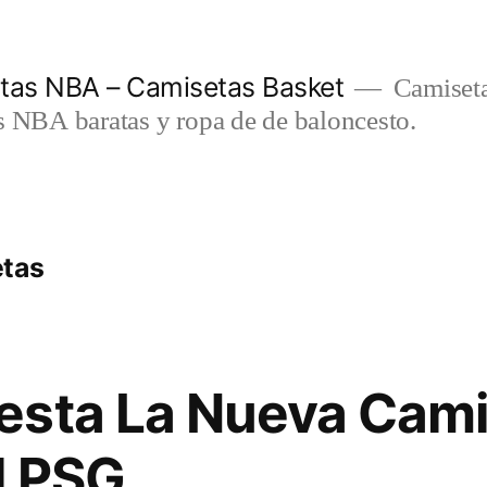
etas NBA – Camisetas Basket
Camiseta
s NBA baratas y ropa de de baloncesto.
etas
esta La Nueva Cami
l PSG