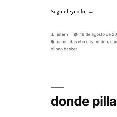
«codigo
Seguir leyendo
tus
camisetas
Publicado
istern
18 de agosto de 2
nba»
por
Etiquetas:
camisetas nba city edition
,
cam
bilbao basket
donde pill