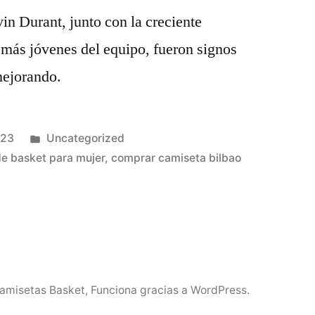
in Durant, junto con la creciente
 más jóvenes del equipo, fueron signos
mejorando.
Publicado
023
Uncategorized
en
e basket para mujer
,
comprar camiseta bilbao
Camisetas Basket
,
Funciona gracias a WordPress.