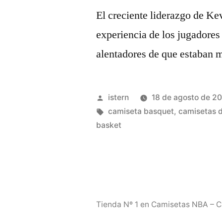
El creciente liderazgo de Kev
experiencia de los jugadores
alentadores de que estaban 
Publicado
istern
18 de agosto de 2
por
Etiquetas:
camiseta basquet
,
camisetas d
basket
Tienda Nº 1 en Camisetas NBA – 