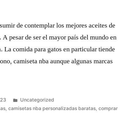
sumir de contemplar los mejores aceites de
. A pesar de ser el mayor país del mundo en
a. La comida para gatos en particular tiende
rbono, camiseta nba aunque algunas marcas
Publicado
023
Uncategorized
en
cas
,
camisetas nba personalizadas baratas
,
comprar