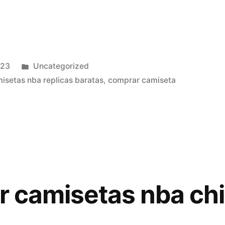
Publicado
023
Uncategorized
en
isetas nba replicas baratas
,
comprar camiseta
ar camisetas nba ch