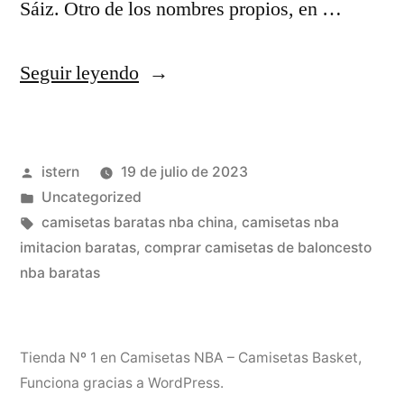
Sáiz. Otro de los nombres propios, en …
«Opiniones
Seguir leyendo
Camisetas
Nba
Publicado
istern
19 de julio de 2023
Baratas
por
Publicado
Uncategorized
Ny
en
Etiquetas:
camisetas baratas nba china
,
camisetas nba
imitacion baratas
,
comprar camisetas de baloncesto
nba baratas
Foro
De
Nueva
Tienda Nº 1 en Camisetas NBA – Camisetas Basket
,
Funciona gracias a WordPress.
York