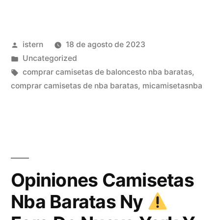
de
la
Publicado
istern
18 de agosto de 2023
nba
por
Publicado
Uncategorized
en
en
Etiquetas:
comprar camisetas de baloncesto nba baratas
,
paraguay»
comprar camisetas de nba baratas
,
micamisetasnba
Opiniones Camisetas
Nba Baratas Ny