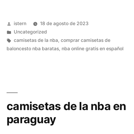
camisetas
nba»
Publicado
istern
18 de agosto de 2023
por
Publicado
Uncategorized
en
Etiquetas:
camisetas de la nba
,
comprar camisetas de
baloncesto nba baratas
,
nba online gratis en español
camisetas de la nba en
paraguay