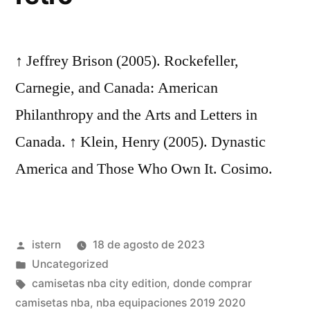
↑ Jeffrey Brison (2005). Rockefeller,
Carnegie, and Canada: American
Philanthropy and the Arts and Letters in
Canada. ↑ Klein, Henry (2005). Dynastic
America and Those Who Own It. Cosimo.
Publicado
istern
18 de agosto de 2023
por
Publicado
Uncategorized
en
Etiquetas:
camisetas nba city edition
,
donde comprar
camisetas nba
,
nba equipaciones 2019 2020