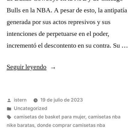
Bulls en la NBA. A pesar de esto, la antipatía
generada por sus actos represivos y sus
intenciones de perpetuarse en el poder,
incrementó el descontento en su contra. Su …
«jamal
Seguir leyendo
crawford
camiseta
Publicado
istern
19 de julio de 2023
nba
por
Publicado
Uncategorized
sportzone»
en
Etiquetas:
camisetas de basket para mujer
,
camisetas nba
nike baratas
,
donde comprar camisetas nba