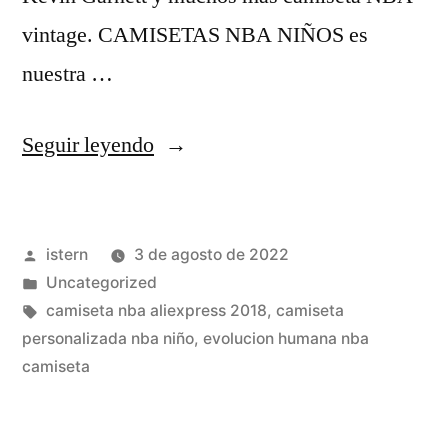
vintage. CAMISETAS NBA NIÑOS es
nuestra …
«la
Seguir leyendo
camiseta
nba
Publicado
istern
3 de agosto de 2022
baratas
por
Publicado
Uncategorized
más
en
Etiquetas:
camiseta nba aliexpress 2018
,
camiseta
barata
personalizada nba niño
,
evolucion humana nba
camiseta
y
bonita»