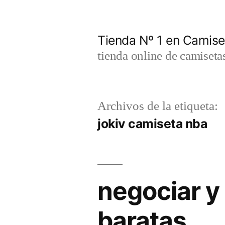
Saltar
al
Tienda Nº 1 en Camis
contenido
tienda online de camiseta
Archivos de la etiqueta:
jokiv camiseta nba
negociar y
baratas