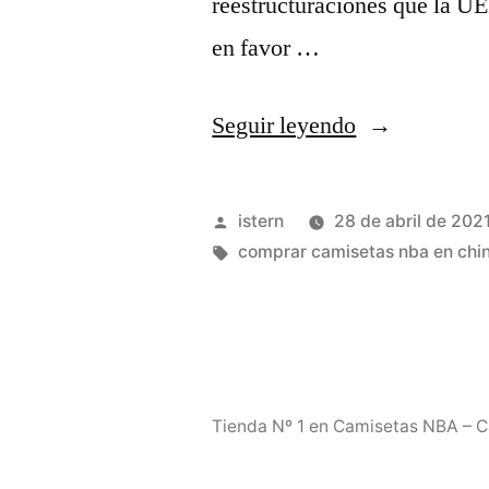
reestructuraciones que la U
en favor …
«Tienda
Seguir leyendo
nba
store
Publicado
istern
28 de abril de 202
barcelona
por
Etiquetas:
comprar camisetas nba en chi
barata»
Tienda Nº 1 en Camisetas NBA – 