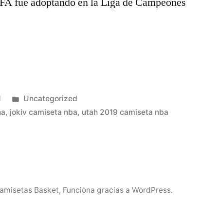
EFA fue adoptando en la Liga de Campeones
Publicado
1
Uncategorized
en
na
,
jokiv camiseta nba
,
utah 2019 camiseta nba
Camisetas Basket
,
Funciona gracias a WordPress.