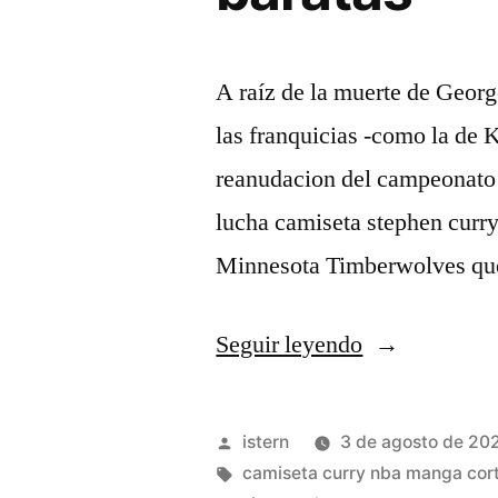
A raíz de la muerte de Georg
las franquicias -como la de K
reanudacion del campeonato p
lucha camiseta stephen curry
Minnesota Timberwolves qu
«negociar
Seguir leyendo
y
camisetas
Publicado
istern
3 de agosto de 20
nba
por
Etiquetas:
camiseta curry nba manga cor