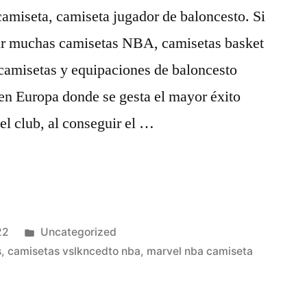
 camiseta, camiseta jugador de baloncesto. Si
rar muchas camisetas NBA, camisetas basket
 camisetas y equipaciones de baloncesto
 en Europa donde se gesta el mayor éxito
del club, al conseguir el …
Publicado
22
Uncategorized
en
s
,
camisetas vslkncedto nba
,
marvel nba camiseta