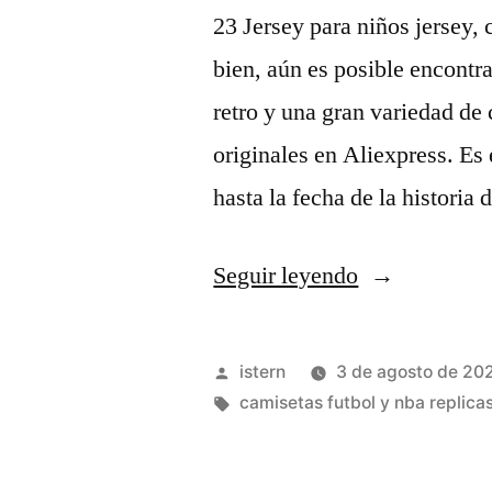
23 Jersey para niños jersey,
bien, aún es posible encont
retro y una gran variedad de
originales en Aliexpress. Es
hasta la fecha de la historia 
«es/está
Seguir leyendo
una
camiseta
Publicado
istern
3 de agosto de 20
nba
por
Etiquetas:
camisetas futbol y nba replica
baratas
paypal»