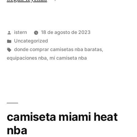
nba
rockets
Publicado
istern
18 de agosto de 2023
2020»
por
Publicado
Uncategorized
en
Etiquetas:
donde comprar camisetas nba baratas
,
equipaciones nba
,
mi camiseta nba
camiseta miami heat
nba