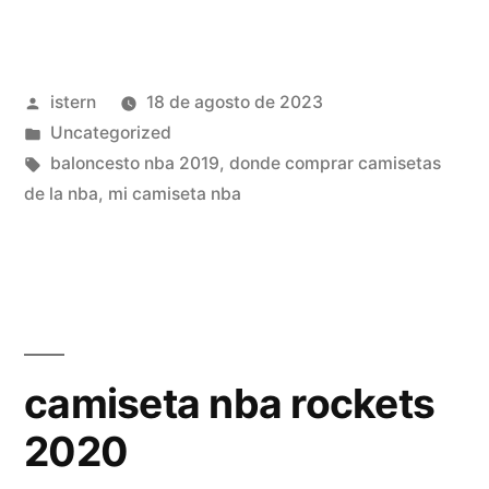
de
camisetas
Publicado
istern
18 de agosto de 2023
nba
por
Publicado
Uncategorized
españa»
en
Etiquetas:
baloncesto nba 2019
,
donde comprar camisetas
de la nba
,
mi camiseta nba
camiseta nba rockets
2020