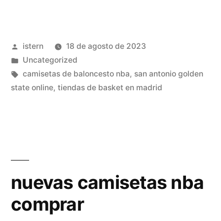
camisetas
de
Publicado
istern
18 de agosto de 2023
la
por
Publicado
Uncategorized
nba»
en
Etiquetas:
camisetas de baloncesto nba
,
san antonio golden
state online
,
tiendas de basket en madrid
nuevas camisetas nba
comprar