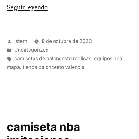
«camisetas
Seguir leyendo
nba
space
Publicado
istern
8 de octubre de 2023
jam»
por
Publicado
Uncategorized
en
Etiquetas:
camisetas de baloncesto replicas
,
equipos nba
mapa
,
tienda baloncesto valencia
camiseta nba