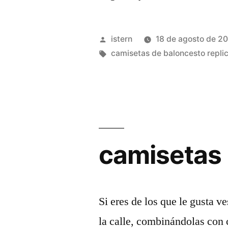
nba
sonics»
Publicado
istern
18 de agosto de 2
por
Etiquetas:
camisetas de baloncesto repli
camisetas 
Si eres de los que le gusta ve
la calle, combinándolas con 