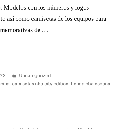
tio. Modelos con los números y logos
sto así como camisetas de los equipos para
onmemorativas de …
Publicado
023
Uncategorized
en
china
,
camisetas nba city edition
,
tienda nba españa