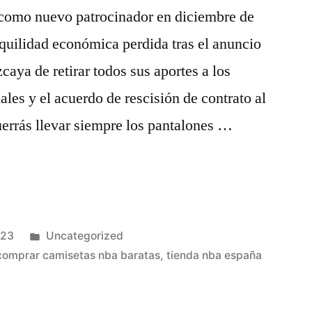
como nuevo patrocinador en diciembre de
quilidad económica perdida tras el anuncio
caya de retirar todos sus aportes a los
les y el acuerdo de rescisión de contrato al
errás llevar siempre los pantalones …
Publicado
023
Uncategorized
en
comprar camisetas nba baratas
,
tienda nba españa