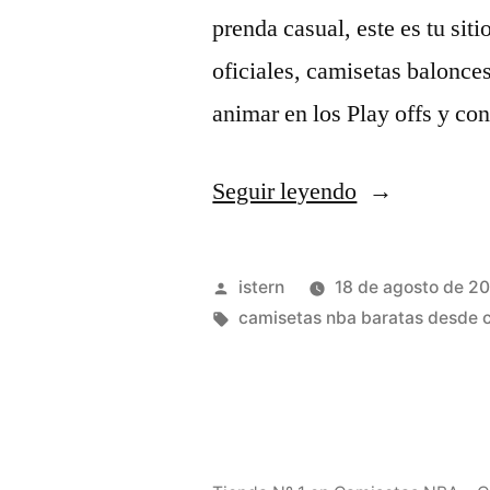
prenda casual, este es tu si
oficiales, camisetas balonce
animar en los Play offs y c
«camisetas
Seguir leyendo
baloncesto
baratas
Publicado
istern
18 de agosto de 2
nba»
por
Etiquetas:
camisetas nba baratas desde 