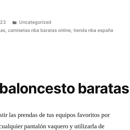
Publicado
023
Uncategorized
en
cas
,
camisetas nba baratas online
,
tienda nba españa
baloncesto baratas
stir las prendas de tus equipos favoritos por
cualquier pantalón vaquero y utilizarla de