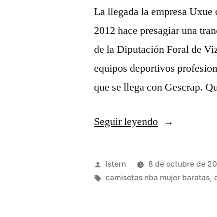
La llegada la empresa Uxue 
2012 hace presagiar una tran
de la Diputación Foral de Viz
equipos deportivos profesiona
que se llega con Gescrap. Qu
«quitar
Seguir leyendo
camiseta
nba
Publicado
istern
8 de octubre de 2
2k22»
por
Etiquetas:
camisetas nba mujer baratas
,