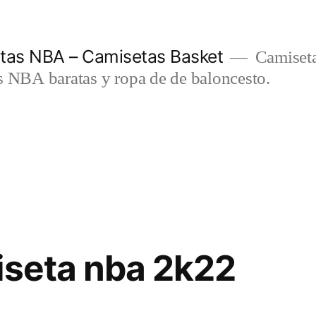
etas NBA – Camisetas Basket
Camiseta
s NBA baratas y ropa de de baloncesto.
iseta nba 2k22