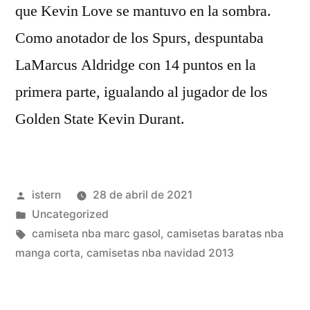
que Kevin Love se mantuvo en la sombra.
Como anotador de los Spurs, despuntaba
LaMarcus Aldridge con 14 puntos en la
primera parte, igualando al jugador de los
Golden State Kevin Durant.
Publicado
istern
28 de abril de 2021
por
Publicado
Uncategorized
en
Etiquetas:
camiseta nba marc gasol
,
camisetas baratas nba
manga corta
,
camisetas nba navidad 2013