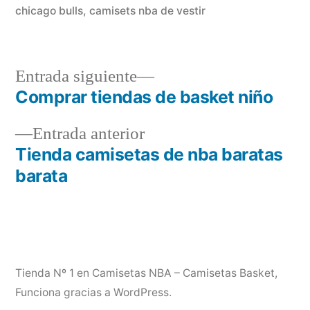
chicago bulls
,
camisets nba de vestir
Entrada
Entrada siguiente
siguiente:
Comprar tiendas de basket niño
Navegación
Entrada
Entrada anterior
de
anterior:
Tienda camisetas de nba baratas
entradas
barata
Tienda Nº 1 en Camisetas NBA – Camisetas Basket
,
Funciona gracias a WordPress.