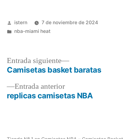
Publicado
istern
7 de noviembre de 2024
por
Publicado
nba-miami heat
en
Entrada
Entrada siguiente
siguiente:
Camisetas basket baratas
Navegación
Entrada
Entrada anterior
de
anterior:
replicas camisetas NBA
entradas