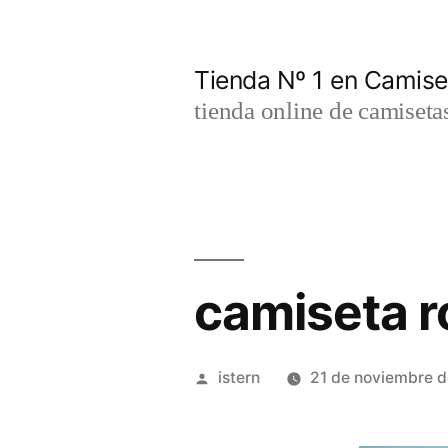
Saltar
al
Tienda Nº 1 en Camis
contenido
tienda online de camiseta
camiseta r
Publicado
istern
21 de noviembre 
por