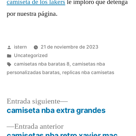
camiseta de los lakers
le imploro que detenga
por nuestra página.
Publicado
istern
21 de noviembre de 2023
por
Publicado
Uncategorized
en
Etiquetas:
camisetas nba baratas 8
,
camisetas nba
personalizadas baratas
,
replicas nba camisetas
Entrada
Entrada siguiente
siguiente:
camiseta nba extra grandes
Navegación
Entrada
Entrada anterior
de
anterior:
camisetas nba retro xavier mac