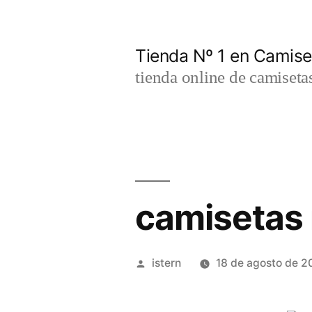
Saltar
al
Tienda Nº 1 en Camis
contenido
tienda online de camiseta
camisetas
Publicado
istern
18 de agosto de 2
por