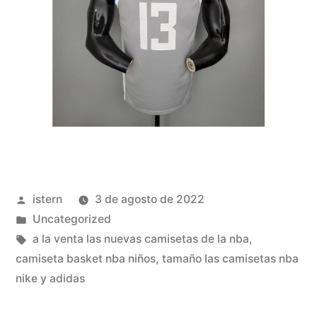
Publicado
istern
3 de agosto de 2022
por
Publicado
Uncategorized
en
Etiquetas:
a la venta las nuevas camisetas de la nba
,
camiseta basket nba niños
,
tamaño las camisetas nba
nike y adidas